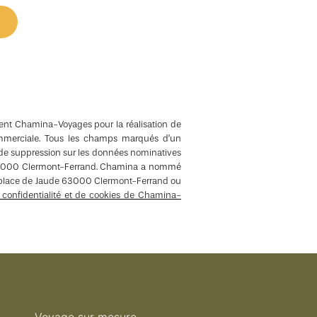
ement Chamina-Voyages pour la réalisation de
 commerciale. Tous les champs marqués d’un
 et de suppression sur les données nominatives
de 63000 Clermont-Ferrand. Chamina a nommé
43 place de Jaude 63000 Clermont-Ferrand ou
e confidentialité et de cookies de Chamina-
Voyage sur mesure