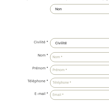
Civilité *
Nom *
Prénom *
Téléphone *
E-mail *