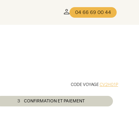
04 66 69 00 44
CODE VOYAGE
CV2H01P
3
CONFIRMATION ET PAIEMENT