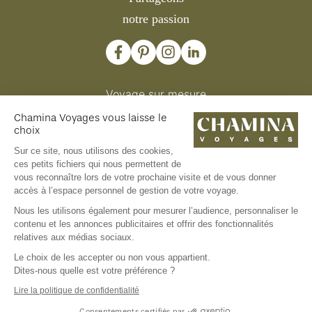
notre passion
Voyage sur mesure
Nous contacter
Chamina Voyages vous laisse le
Offrir un voyage
choix
Comités d'entreprise et collectivités
Clubs et associations
Sur ce site, nous utilisons des cookies,
ces petits fichiers qui nous permettent de
vous reconnaître lors de votre prochaine visite et de vous donner
accès à l’espace personnel de gestion de votre voyage.
Nous les utilisons également pour mesurer l’audience, personnaliser le
contenu et les annonces publicitaires et offrir des fonctionnalités
relatives aux médias sociaux.
Le choix de les accepter ou non vous appartient.
© Chamina Voyages
2026
Dites-nous quelle est votre préférence ?
Mentions légales
CGV et Assurance
Lire la politique de confidentialité
CGU
Politique de confidentialité et gestion des
Consentements certifiés par